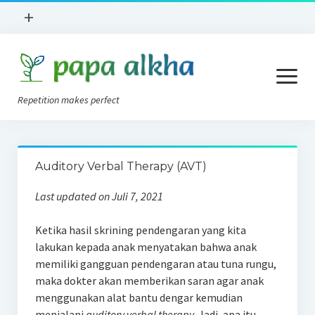
open
+
menu
Books Review
open
Lokasi
menu
Repetition makes perfect
Apa Itu?
News
Konsep AVT
Implan Koklea
Auditory Verbal Therapy (AVT)
Tips AVT Di Rumah
Tentang Kami
Last updated on Juli 7, 2021
Alat Bantu Dengar
Privacy Policy
Ketika hasil skrining pendengaran yang kita
Blog
lakukan kepada anak menyatakan bahwa anak
Forum
memiliki gangguan pendengaran atau tuna rungu,
maka dokter akan memberikan saran agar anak
menggunakan alat bantu dengar kemudian
menjalani
auditory verbal therapy
. Jadi, apa itu