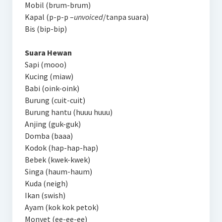
Mobil (brum-brum)
Kapal (p-p-p –
unvoiced
/tanpa suara)
Bis (bip-bip)
Suara Hewan
Sapi (mooo)
Kucing (miaw)
Babi (oink-oink)
Burung (cuit-cuit)
Burung hantu (huuu huuu)
Anjing (guk-guk)
Domba (baaa)
Kodok (hap-hap-hap)
Bebek (kwek-kwek)
Singa (haum-haum)
Kuda (neigh)
Ikan (swish)
Ayam (kok kok petok)
Monyet (ee-ee-ee)