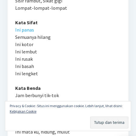
Sisir rambut, Sikat gigi
Lompat-lompat-lompat
Kata Sifat
Ini panas
Semuanya hilang
Ini kotor
Ini lembut
Ini rusak
Ini basah
Ini lengket
Kata Benda
Jam berbunyi tik-tok
Hai bayi
Privacy & Cookie : Situs ini menggunakan cookie. Lebih lanjut, lihat disini:
Aku mama, aku papa
Kebijakan Cookie
Itu sepatu ku
Naik-naik-meluncur wii-iiii
Ini mata ku, hidung, mulut