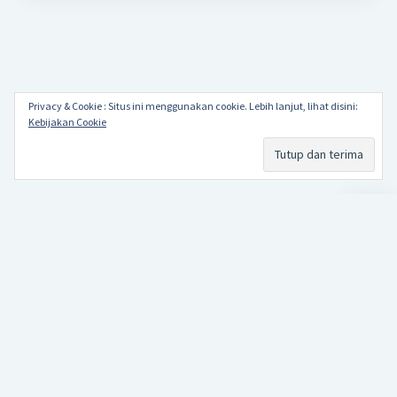
Privacy & Cookie : Situs ini menggunakan cookie. Lebih lanjut, lihat disini:
Kebijakan Cookie
Scroll
to
the
top
Papa Alkha
Repetition makes perfect
Startup Blog
by Compete Themes.