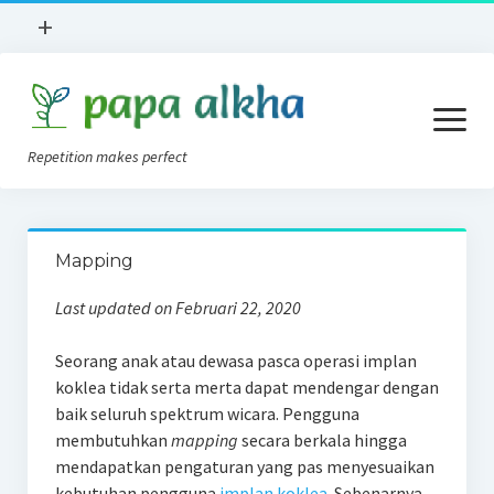
open
+
menu
Books Review
open
Lokasi
menu
Repetition makes perfect
Apa Itu?
News
Konsep AVT
Implan Koklea
Mapping
Tips AVT Di Rumah
Tentang Kami
Last updated on Februari 22, 2020
Alat Bantu Dengar
Privacy Policy
Seorang anak atau dewasa pasca operasi implan
Blog
koklea tidak serta merta dapat mendengar dengan
Forum
baik seluruh spektrum wicara. Pengguna
membutuhkan
mapping
secara berkala hingga
mendapatkan pengaturan yang pas menyesuaikan
kebutuhan pengguna
implan koklea
. Sebenarnya,