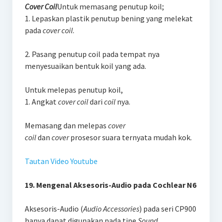
Cover Coil
Untuk memasang penutup koil;
1. Lepaskan plastik penutup bening yang melekat
pada
cover coil
.
2. Pasang penutup coil pada tempat nya
menyesuaikan bentuk koil yang ada.
Untuk melepas penutup koil,
1. Angkat
cover coil
dari
coil
nya.
Memasang dan melepas
cover
coil
dan
cover
prosesor suara ternyata mudah kok.
Tautan Video Youtube
19. Mengenal Aksesoris-Audio pada Cochlear N6
Aksesoris-Audio (
Audio Accessories
) pada seri CP900
hanya dapat digunakan pada tipe
Sound