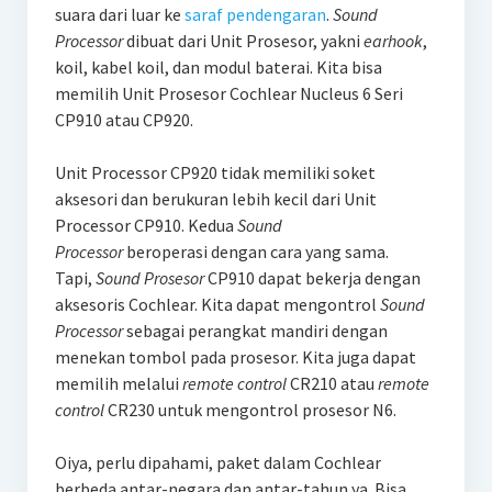
suara dari luar ke
saraf pendengaran
.
Sound
Processor
dibuat dari Unit Prosesor, yakni
earhook
,
koil, kabel koil, dan modul baterai. Kita bisa
memilih Unit Prosesor Cochlear Nucleus 6 Seri
CP910 atau CP920.
Unit Processor CP920 tidak memiliki soket
aksesori dan berukuran lebih kecil dari Unit
Processor CP910. Kedua
Sound
Processor
beroperasi dengan cara yang sama.
Tapi,
Sound Prosesor
CP910 dapat bekerja dengan
aksesoris Cochlear. Kita dapat mengontrol
Sound
Processor
sebagai perangkat mandiri dengan
menekan tombol pada prosesor. Kita juga dapat
memilih melalui
remote control
CR210 atau
remote
control
CR230 untuk mengontrol prosesor N6.
Oiya, perlu dipahami, paket dalam Cochlear
berbeda antar-negara dan antar-tahun ya. Bisa