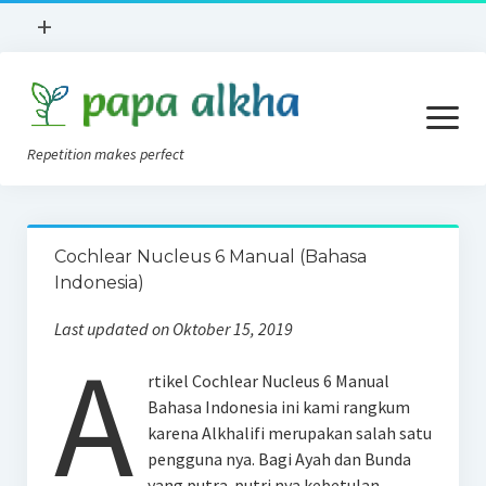
open
+
menu
Books Review
open
Lokasi
menu
Repetition makes perfect
Apa Itu?
News
Konsep AVT
Implan Koklea
Cochlear Nucleus 6 Manual (Bahasa
Tips AVT Di Rumah
Indonesia)
Tentang Kami
Alat Bantu Dengar
Last updated on Oktober 15, 2019
Privacy Policy
A
Blog
rtikel Cochlear Nucleus 6 Manual
Forum
Bahasa Indonesia ini kami rangkum
karena Alkhalifi merupakan salah satu
pengguna nya. Bagi Ayah dan Bunda
yang putra-putri nya kebetulan