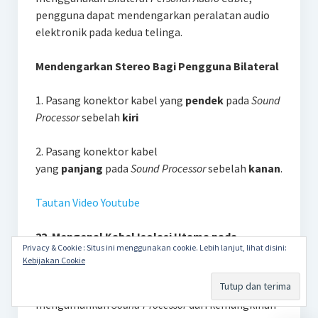
pengguna dapat mendengarkan peralatan audio
elektronik pada kedua telinga.
Mendengarkan Stereo Bagi Pengguna Bilateral
1. Pasang konektor kabel yang
pendek
pada
Sound
Processor
sebelah
kiri
2. Pasang konektor kabel
yang
panjang
pada
Sound Processor
sebelah
kanan
.
Tautan Video Youtube
22. Mengenal Kabel Isolasi Utama pada
Privacy & Cookie : Situs ini menggunakan cookie. Lebih lanjut, lihat disini:
Cochlear N6
Kebijakan Cookie
Mains Isolation Cable
digunakan untuk
mengamankan
Sound Processor
dari kemungkinan