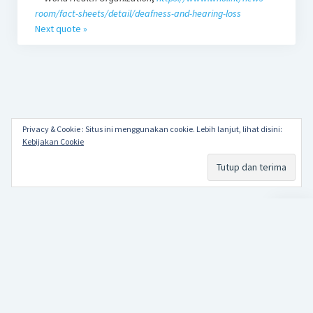
room/fact-sheets/detail/deafness-and-hearing-loss
Next quote »
Privacy & Cookie : Situs ini menggunakan cookie. Lebih lanjut, lihat disini:
Kebijakan Cookie
Scroll
to
the
top
Papa Alkha
Repetition makes perfect