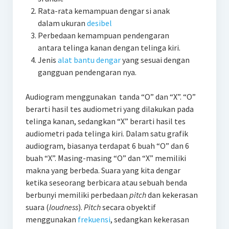
Rata-rata kemampuan dengar si anak
dalam ukuran
desibel
Perbedaan kemampuan pendengaran
antara telinga kanan dengan telinga kiri.
Jenis
alat bantu dengar
yang sesuai dengan
gangguan pendengaran nya.
Audiogram menggunakan tanda “O” dan “X”. “O”
berarti hasil tes audiometri yang dilakukan pada
telinga kanan, sedangkan “X” berarti hasil tes
audiometri pada telinga kiri. Dalam satu grafik
audiogram, biasanya terdapat 6 buah “O” dan 6
buah “X”. Masing-masing “O” dan “X” memiliki
makna yang berbeda. Suara yang kita dengar
ketika seseorang berbicara atau sebuah benda
berbunyi memiliki perbedaan
pitch
dan kekerasan
suara (
loudness
).
Pitch
secara obyektif
menggunakan
frekuensi
, sedangkan kekerasan