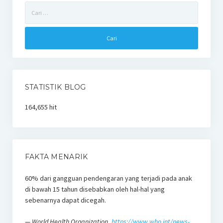
Cari
untuk:
STATISTIK BLOG
164,655 hit
FAKTA MENARIK
60% dari gangguan pendengaran yang terjadi pada anak
di bawah 15 tahun disebabkan oleh hal-hal yang
sebenarnya dapat dicegah.
—
World Health Organization
,
https://www.who.int/news-