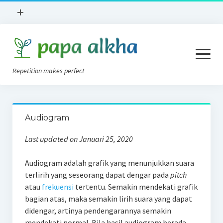
open
+
menu
Books Review
open
Lokasi
menu
Repetition makes perfect
Apa Itu?
News
Konsep AVT
Implan Koklea
Audiogram
Tips AVT Di Rumah
Tentang Kami
Last updated on Januari 25, 2020
Alat Bantu Dengar
Privacy Policy
Audiogram adalah grafik yang menunjukkan suara
Blog
terlirih yang seseorang dapat dengar pada
pitch
Forum
atau
frekuensi
tertentu. Semakin mendekati grafik
bagian atas, maka semakin lirih suara yang dapat
didengar, artinya pendengarannya semakin
mendekati normal. Bila hasil audiogram berada