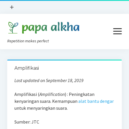
open
+
menu
Books Review
open
Lokasi
menu
Repetition makes perfect
Apa Itu?
News
Konsep AVT
Implan Koklea
Amplifikasi
Tips AVT Di Rumah
Tentang Kami
Last updated on September 18, 2019
Alat Bantu Dengar
Privacy Policy
Amplifikasi (
Amplification
) : Peningkatan
Blog
kenyaringan suara. Kemampuan
alat bantu dengar
Forum
untuk menyaringkan suara.
Sumber: JTC