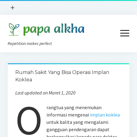
open
+
menu
Books Review
open
Lokasi
menu
Repetition makes perfect
Apa Itu?
News
Konsep AVT
Implan Koklea
Rumah Sakit Yang Bisa Operasi Implan
Tips AVT Di Rumah
Koklea
Tentang Kami
Alat Bantu Dengar
Last updated on Maret 1, 2020
Privacy Policy
O
Blog
rangtua yang menemukan
Forum
informasi mengenai
implan koklea
untuk balita yang mengalami
gangguan pendengaran dapat
berkonsultasi kepada para dokter