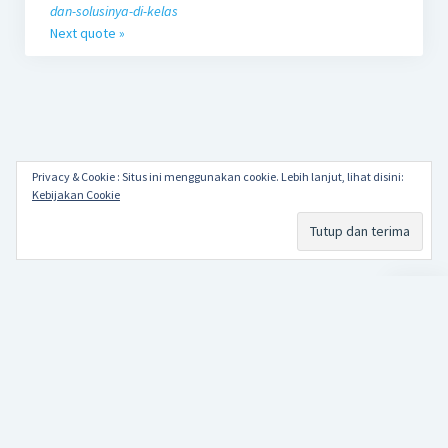
dan-solusinya-di-kelas
Next quote »
Privacy & Cookie : Situs ini menggunakan cookie. Lebih lanjut, lihat disini:
Kebijakan Cookie
Scroll
to
the
top
Papa Alkha
Repetition makes perfect