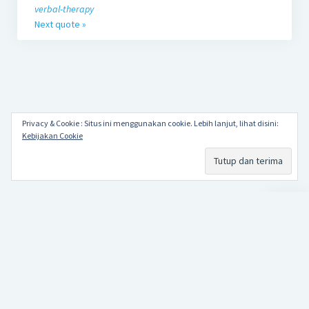
verbal-therapy
Next quote »
Privacy & Cookie : Situs ini menggunakan cookie. Lebih lanjut, lihat disini:
Kebijakan Cookie
Scroll
to
the
top
Papa Alkha
Repetition makes perfect