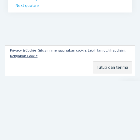
Next quote »
Privacy & Cookie : Situs ini menggunakan cookie. Lebih lanjut, lihat disini:
Kebijakan Cookie
Scroll
to
the
top
Papa Alkha
Repetition makes perfect