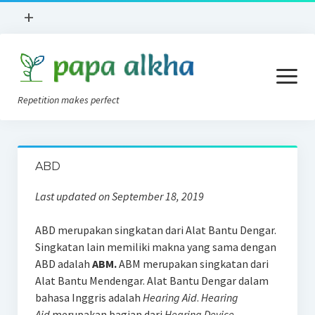
open
+
menu
Books Review
open
Lokasi
menu
Repetition makes perfect
Apa Itu?
News
Konsep AVT
Implan Koklea
ABD
Tips AVT Di Rumah
Tentang Kami
Last updated on September 18, 2019
Alat Bantu Dengar
Privacy Policy
ABD merupakan singkatan dari Alat Bantu Dengar.
Blog
Singkatan lain memiliki makna yang sama dengan
Forum
ABD adalah
ABM.
ABM merupakan singkatan dari
Alat Bantu Mendengar. Alat Bantu Dengar dalam
bahasa Inggris adalah
Hearing Aid
.
Hearing
Aid
merupakan bagian dari
Hearing Device